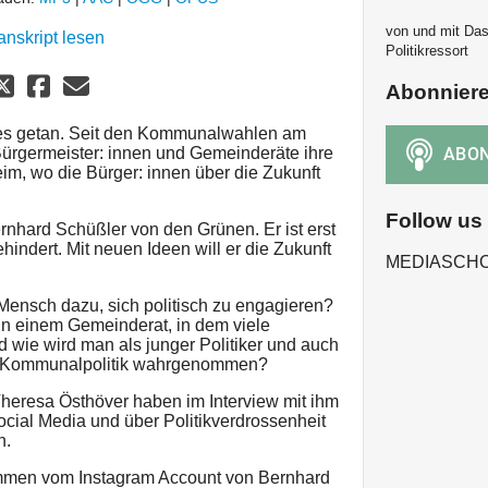
von und mit Das
anskript lesen
Politikressort
Abonnier
niges getan. Seit den Kommunalwahlen am
rgermeister: innen und Gemeinderäte ihre
im, wo die Bürger: innen über die Zukunft
Follow us
rnhard Schüßler von den Grünen. Er ist erst
indert. Mit neuen Ideen will er die Zukunft
MEDIASCH
ensch dazu, sich politisch zu engagieren?
n einem Gemeinderat, in dem viele
nd wie wird man als junger Politiker und auch
er Kommunalpolitik wahrgenommen?
heresa Östhöver haben im Interview mit ihm
cial Media und über Politikverdrossenheit
n.
mmen vom Instagram Account von Bernhard