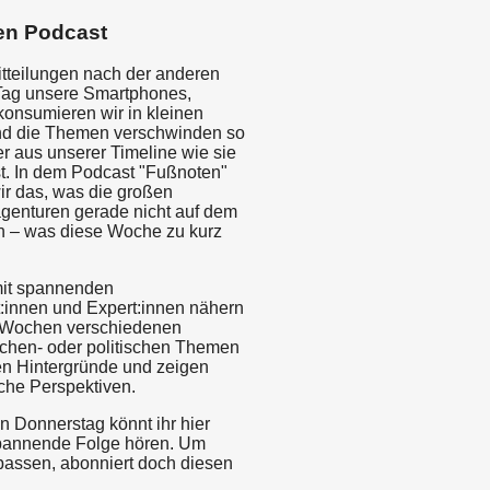
en Podcast
tteilungen nach der anderen
 Tag unsere Smartphones,
konsumieren wir in kleinen
d die Themen verschwinden so
r aus unserer Timeline wie sie
st. In dem Podcast "Fußnoten"
ir das, was die großen
genturen gerade nicht auf dem
 – was diese Woche zu kurz
it spannenden
t:innen und Expert:innen nähern
i Wochen verschiedenen
lichen- oder politischen Themen
en Hintergründe und zeigen
iche Perspektiven.
n Donnerstag könnt ihr hier
pannende Folge hören. Um
rpassen, abonniert doch diesen