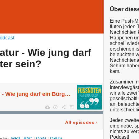
Über dies
Eine Push-Mi
fluten jeden
Nachrichten 
odcast
Häppchen un
schnell wiede
erschienen i
tur - Wie jung darf
beleuchten w
Nachrichtena
ter sein?
Schirm haben
kam.
Zusammen m
Interviewgäs
wir alle zwe
Mut zur Kandidatur - Wie jung darf ein Bürgermeister sein?
gesellschaft
an, beleucht
unterschiedl
Jeden zweite
All episodes
›
eine neue, s
nichts zu ve
Podcast!
laden:
MP3
|
AAC
|
OGG
|
OPUS