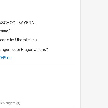
.
EDIASCHOOL BAYERN.
ormate?
dcasts im Überblick 👈
gungen, oder Fragen an uns?
945.de
ich angezeigt)